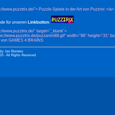
s://www.puzztrix.de/"> Puzzle-Spiele in der Art von Puzznic <
ode für unseren
Linkbutton
:
s://www.puzztrix.de/" target="_blank">
ps://www.puzztrix.de/puzzanim88.gif" width="88" height="31" 
 - von GAMES 4 BRAINS
 by Jan Reineke
03 - All Rights Reserved.