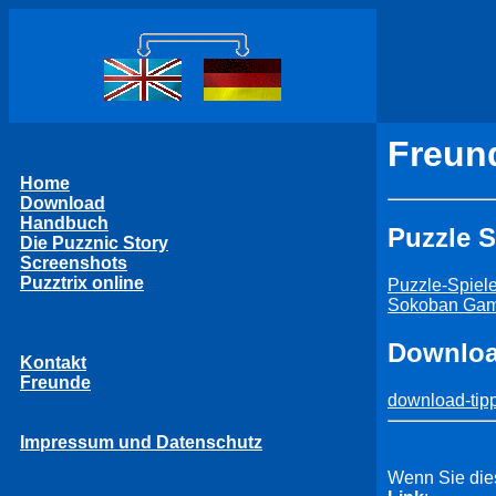
Freun
Home
Download
Handbuch
Puzzle S
Die Puzznic Story
Screenshots
Puzztrix online
Puzzle-Spiele
Sokoban Ga
Downloa
Kontakt
Freunde
download-tip
Impressum und Datenschutz
Wenn Sie die