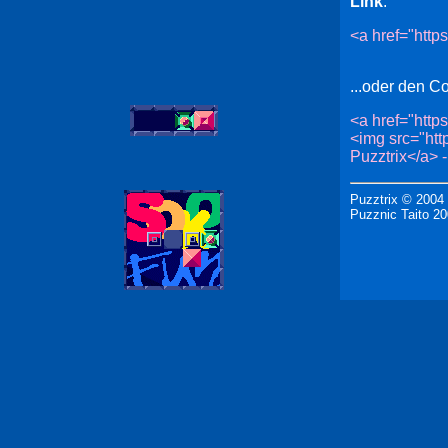
Link
:
<a href="http
...oder den C
<a href="http
<img src="htt
Puzztrix</a>
Puzztrix © 2004
Puzznic Taito 20